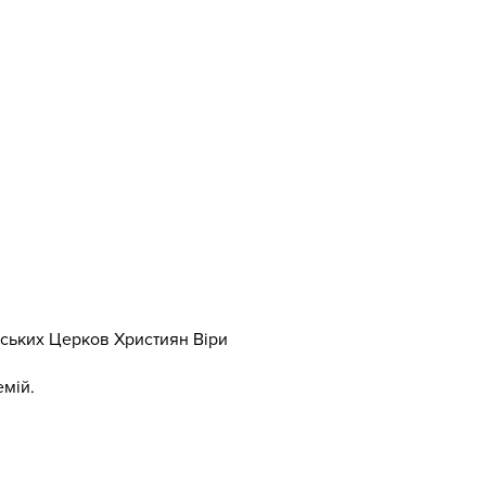
їнських Церков Християн Віри
емій.