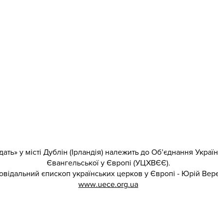
ать» у місті Дублін (Ірландія) належить до Об’єднання Укра
Євангельської у Європі (УЦХВЄЄ).
овідальний єпископ українських церков у Європі - Юрій Вер
www.uece.org.ua