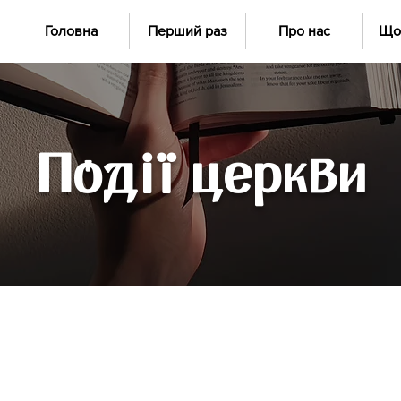
Головна
Перший раз
Про нас
Що
Події церкви