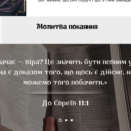
Молитва покаяння
ачає — віра? Це значить бути певним 
на є доказом того, що щось є дійсне, н
можемо того побачити.»
До Євреїв 11:1