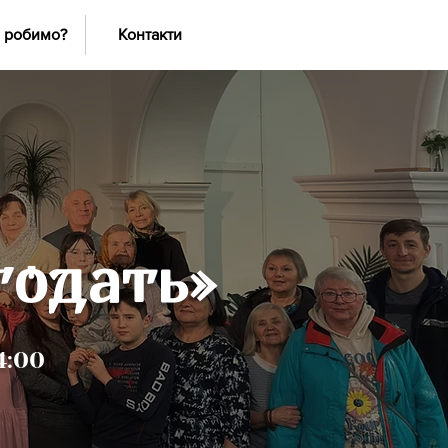
 робимо?
Контакти
годать»
4:00