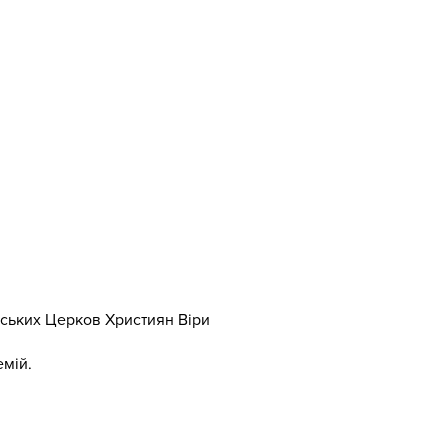
їнських Церков Християн Віри
емій.