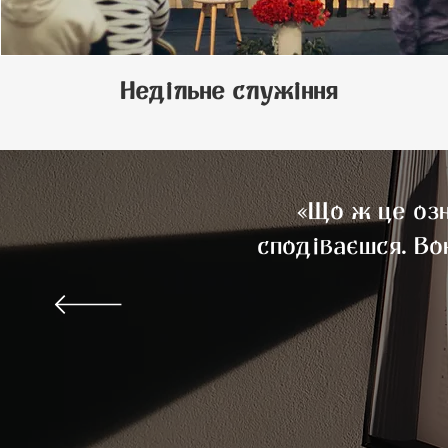
Недільне служіння
«Що ж це озн
сподіваєшся. Во