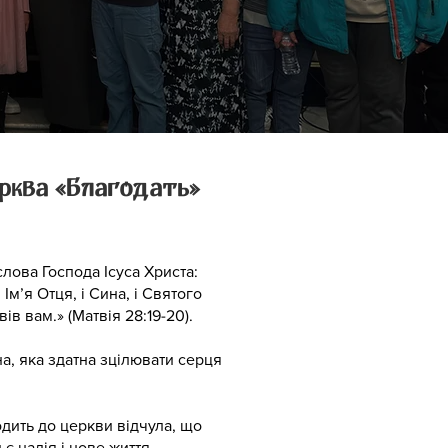
ерква «Благодать»
лова Господа Ісуса Христа:
в Ім’я Отця, і Сина, і Святого
ів вам.» (Матвія 28:19-20).
а, яка здатна зцілювати серця
дить до церкви відчула, що
є надія і нове життя.