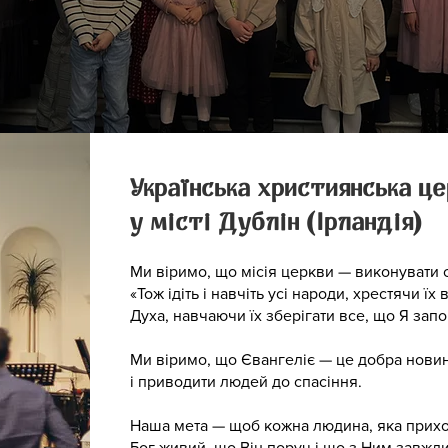
Українська християнська ц
у місті Дублін (Ірландія)
Ми віримо, що місія церкви — виконувати с
«Тож ідіть і навчіть усі народи, хрестячи їх 
Духа, навчаючи їх зберігати все, що Я запов
Ми віримо, що Євангеліє — це добра новин
і приводити людей до спасіння.
Наша мета — щоб кожна людина, яка прихо
Бог живий, що Він поруч і що з Ним завжди 