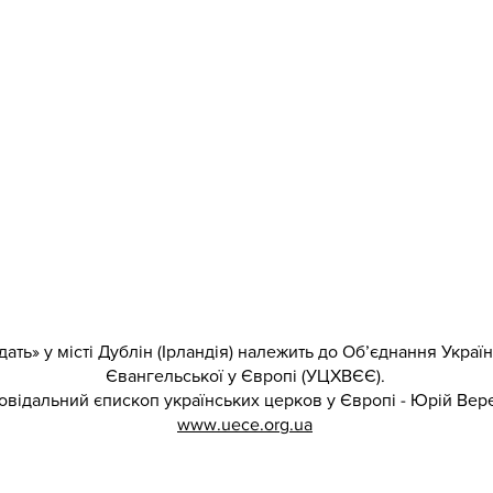
ать» у місті Дублін (Ірландія) належить до Об’єднання Укра
Євангельської у Європі (УЦХВЄЄ).
овідальний єпископ українських церков у Європі - Юрій Вер
www.uece.org.ua